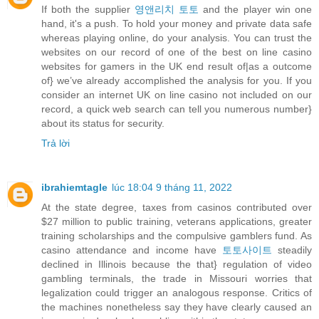
If both the supplier
영앤리치 토토
and the player win one
hand, it's a push. To hold your money and private data safe
whereas playing online, do your analysis. You can trust the
websites on our record of one of the best on line casino
websites for gamers in the UK end result of|as a outcome
of} we’ve already accomplished the analysis for you. If you
consider an internet UK on line casino not included on our
record, a quick web search can tell you numerous number}
about its status for security.
Trả lời
ibrahiemtagle
lúc 18:04 9 tháng 11, 2022
At the state degree, taxes from casinos contributed over
$27 million to public training, veterans applications, greater
training scholarships and the compulsive gamblers fund. As
casino attendance and income have
토토사이트
steadily
declined in Illinois because the that} regulation of video
gambling terminals, the trade in Missouri worries that
legalization could trigger an analogous response. Critics of
the machines nonetheless say they have clearly caused an