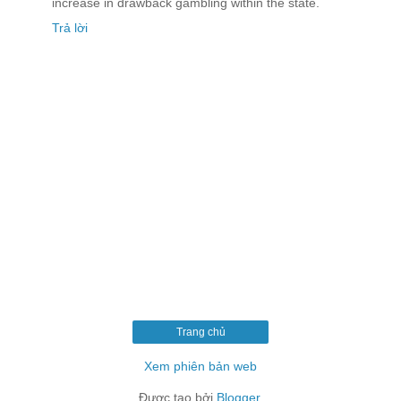
increase in drawback gambling within the state.
Trả lời
Trang chủ
Xem phiên bản web
Được tạo bởi
Blogger
.