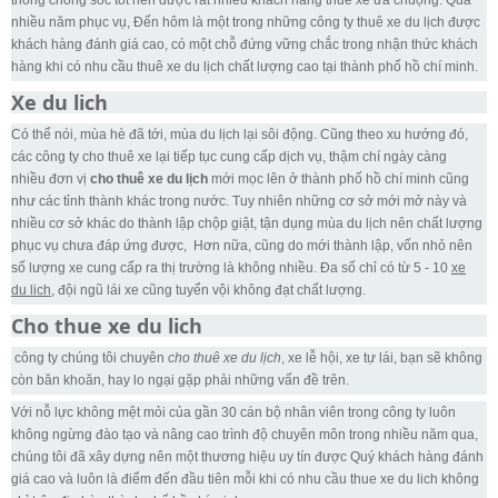
thống chống sốc tốt nên được rất nhiều khách hàng thuê xe ưa chuộng. Qua
nhiều năm phục vụ, Đến hôm là một trong những công ty thuê xe du lịch được
khách hàng đánh giá cao, có một chỗ đứng vững chắc trong nhận thức khách
hàng khi có nhu cầu thuê xe du lịch chất lượng cao tại thành phố hồ chí minh.
Xe du lich
Có thể nói, mùa hè đã tới, mùa du lịch lại sôi động. Cũng theo xu hướng đó,
các công ty cho thuê xe lại tiếp tục cung cấp dịch vụ, thậm chí ngày càng
nhiều đơn vị
cho thuê xe du lịch
mới mọc lên ở thành phố hồ chí minh cũng
như các tỉnh thành khác trong nước. Tuy nhiên những cơ sở mới mở này và
nhiều cơ sở khác do thành lập chộp giật, tận dụng mùa du lịch nên chất lượng
phục vụ chưa đáp ứng được, Hơn nữa, cũng do mới thành lập, vốn nhỏ nên
số lượng xe cung cấp ra thị trường là không nhiều. Đa số chỉ có từ 5 - 10
xe
du lich
, đội ngũ lái xe cũng tuyển vội không đạt chất lượng.
Cho thue xe du lich
công ty chúng tôi chuyên
cho thuê xe du lịch
, xe lễ hội, xe tự lái, bạn sẽ không
còn băn khoăn, hay lo ngại gặp phải những vấn đề trên.
Với nỗ lực không mệt mỏi của gần 30 cán bộ nhân viên trong công ty luôn
không ngừng đào tạo và nâng cao trình độ chuyên môn trong nhiều năm qua,
chúng tôi đã xây dựng nên một thương hiệu uy tín được Quý khách hàng đánh
giá cao và luôn là điểm đến đầu tiên mỗi khi có nhu cầu thue xe du lich không