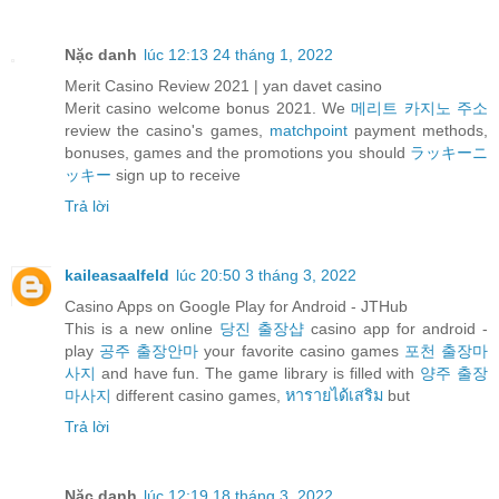
Nặc danh
lúc 12:13 24 tháng 1, 2022
Merit Casino Review 2021 | yan davet casino
Merit casino welcome bonus 2021. We
메리트 카지노 주소
review the casino's games,
matchpoint
payment methods,
bonuses, games and the promotions you should
ラッキーニ
ッキー
sign up to receive
Trả lời
kaileasaalfeld
lúc 20:50 3 tháng 3, 2022
Casino Apps on Google Play for Android - JTHub
This is a new online
당진 출장샵
casino app for android -
play
공주 출장안마
your favorite casino games
포천 출장마
사지
and have fun. The game library is filled with
양주 출장
마사지
different casino games,
หารายได้เสริม
but
Trả lời
Nặc danh
lúc 12:19 18 tháng 3, 2022