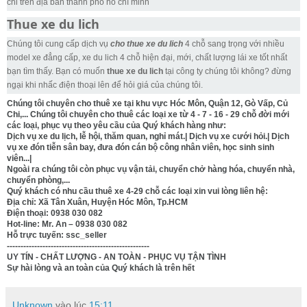
chỉ trên địa bàn thành phố hồ chí minh
Thue xe du lich
Chúng tôi cung cấp dịch vụ
cho thue xe du lich
4 chỗ sang trọng với nhiều
model xe đẳng cấp, xe du lich 4 chỗ hiện đại, mới, chất lượng lái xe tốt nhất
bạn tìm thấy. Bạn có muốn
thue xe du lich
tại công ty chúng tôi không? đừng
ngại khi nhấc điện thoại lên để hỏi giá của chúng tôi.
Chúng tôi chuyên cho thuê xe tại khu vực Hóc Môn, Quận 12, Gò Vấp, Củ
Chi,... Chúng tôi chuyên cho thuê các loại xe từ 4 - 7 - 16 - 29 chỗ đời mới
các loại, phục vụ theo yêu cầu của Quý khách hàng như:
Dịch vụ xe du lịch, lễ hội, thăm quan, nghỉ mát.| Dịch vụ xe cưới hỏi.| Dịch
vụ xe đón tiễn sân bay, đưa đón cán bộ công nhân viên, học sinh sinh
viên...|
Ngoài ra chúng tôi còn phục vụ vận tải, chuyển chở hàng hóa, chuyển nhà,
chuyển phòng,...
Quý khách có nhu cầu thuê xe 4-29 chỗ các loại xin vui lòng liên hệ:
Địa chỉ: Xã Tân Xuân, Huyện Hóc Môn, Tp.HCM
Điện thoại: 0938 030 082
Hot-line: Mr. An – 0938 030 082
Hỗ trực tuyến: ssc_seller
----------------------------------------------------
UY TÍN - CHẤT LƯỢNG - AN TOÀN - PHỤC VỤ TẬN TÌNH
Sự hài lòng và an toàn của Quý khách là trên hết
Unknown
vào lúc
15:11