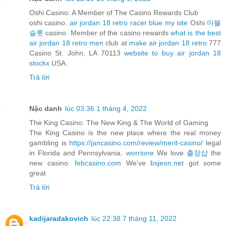
Oshi Casino: A Member of The Casino Rewards Club
oshi casino.
air jordan 18 retro racer blue my site
Oshi
마블
슬롯
casino. Member of the casino rewards
what is the best
air jordan 18 retro men
club at
make air jordan 18 retro
777
Casino St. John, LA 70113
website to buy air jordan 18
stockx
USA.
Trả lời
Nặc danh
lúc 03:36 1 tháng 4, 2022
The King Casino: The New King & The World of Gaming
The King Casino is the new place where the real money
gambling is
https://jancasino.com/review/merit-casino/
legal
in Florida and Pennsylvania.
worrione
We love
출장샵
the
new casino.
febcasino.com
We've
bsjeon.net
got some
great
Trả lời
kadijaradakovich
lúc 22:38 7 tháng 11, 2022