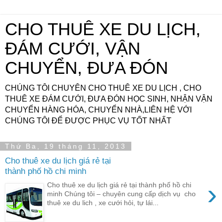
CHO THUÊ XE DU LỊCH,
ĐÁM CƯỚI, VẬN
CHUYỂN, ĐƯA ĐÓN
CHÚNG TÔI CHUYÊN CHO THUÊ XE DU LỊCH , CHO
THUÊ XE ĐÁM CƯỚI, ĐƯA ĐÓN HỌC SINH, NHẬN VẬN
CHUYỂN HÀNG HÓA, CHUYỂN NHÀ,LIÊN HỆ VỚI
CHÚNG TÔI ĐỂ ĐƯỢC PHỤC VỤ TỐT NHẤT
Thứ Ba, 19 tháng 11, 2013
Cho thuê xe du lịch giá rẻ tại
thành phố hồ chi minh
›
Cho thuê xe du lịch giá rẻ tại thành phố hồ chi
minh Chúng tôi – chuyên cung cấp dịch vụ cho
thuê xe du lich , xe cưới hỏi, tự lái...